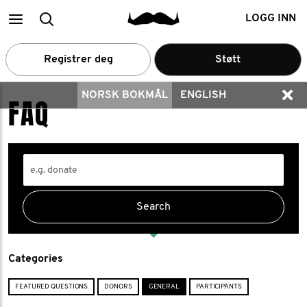
Main
Medlemssøk
LOGG INN
menu
Registrer deg
Støtt
NORSK BOKMÅL
ENGLISH
FAQ
Categories
FEATURED QUESTIONS
DONORS
GENERAL
PARTICIPANTS