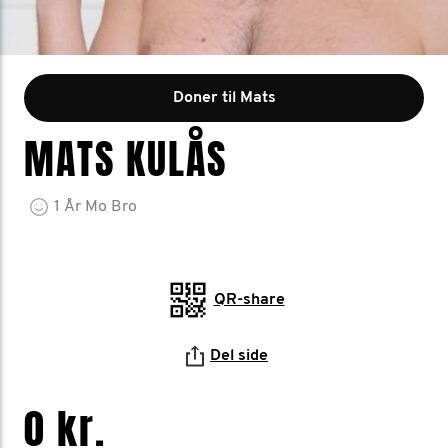
Doner til Mats
MATS KULÅS
1
År
Mo Bro
QR-share
Del side
0 kr.