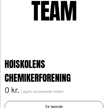
TEAM
HØISKOLENS
CHEMIKERFORENING
0 kr.
Lagets innsamlede midler
Se lagside