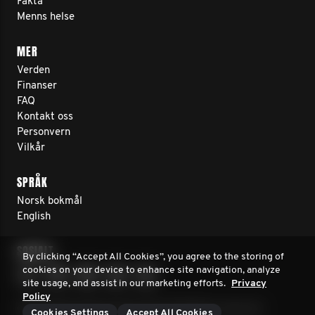
Fakta
Menns helse
MER
Verden
Finanser
FAQ
Kontakt oss
Personvern
Vilkår
SPRÅK
Norsk bokmål
English
SOSIALT
By clicking “Accept All Cookies”, you agree to the storing of
cookies on your device to enhance site navigation, analyze
site usage, and assist in our marketing efforts.
Privacy
Policy
© 2026 Movember Europe. Alle rettigheter reservert
Cookies Settings
Accept All Cookies