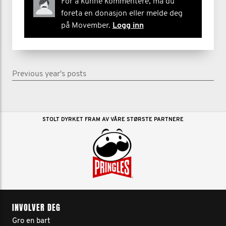
For å kunne kommentere, må du
foreta en donasjon eller melde deg
på Movember.
Logg inn
Previous year's posts
STOLT DYRKET FRAM AV VÅRE STØRSTE PARTNERE
INVOLVER DEG
Gro en bart