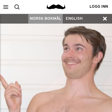
Main
Medlemssøk
LOGG INN
NORSK BOKMÅL
ENGLISH
menu